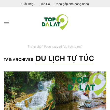
Skip
Giới Thiệu
Liên Hệ
Đóng góp cho cộng đồng
to
content
Trang chủ
Posts tagged "du lịch tự túc"
DU LỊCH TỰ TÚC
TAG ARCHIVES: