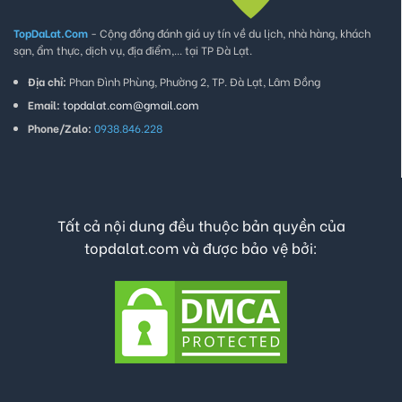
TopDaLat.Com
- Cộng đồng đánh giá uy tín về du lịch, nhà hàng, khách
sạn, ẩm thực, dịch vụ, địa điểm,... tại TP Đà Lạt.
Địa chỉ:
Phan Đình Phùng, Phường 2, TP. Đà Lạt, Lâm Đồng
Email:
topdalat.com@gmail.com
Phone/Zalo:
0938.846.228
Tất cả nội dung đều thuộc bản quyền của
topdalat.com và được bảo vệ bởi: