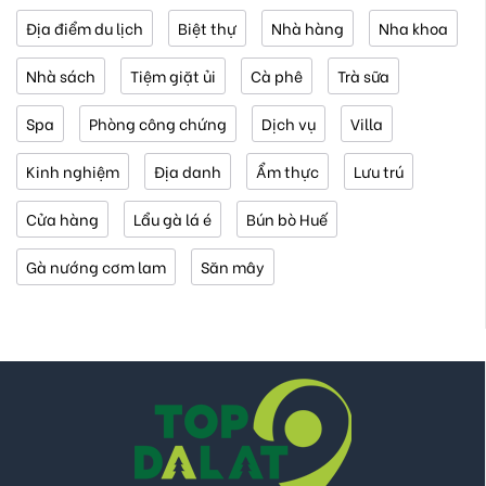
Địa điểm du lịch
Biệt thự
Nhà hàng
Nha khoa
Nhà sách
Tiệm giặt ủi
Cà phê
Trà sữa
Spa
Phòng công chứng
Dịch vụ
Villa
Kinh nghiệm
Địa danh
Ẩm thực
Lưu trú
Cửa hàng
Lẩu gà lá é
Bún bò Huế
Gà nướng cơm lam
Săn mây