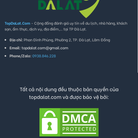
TopDaLat.Com
- Cộng đồng đánh giá uy tín về du lịch, nhà hàng, khách
sạn, ẩm thực, dịch vụ, địa điểm,... tại TP Đà Lạt.
Địa chỉ:
Phan Đình Phùng, Phường 2, TP. Đà Lạt, Lâm Đồng
Email:
topdalat.com@gmail.com
Phone/Zalo:
0938.846.228
Tất cả nội dung đều thuộc bản quyền của
topdalat.com và được bảo vệ bởi: