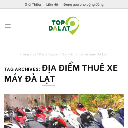
Skip
Giới Thiệu
Liên Hệ
Đóng góp cho cộng đồng
to
content
Trang chủ
Posts tagged "địa điểm thuê xe máy Đà Lạt"
ĐỊA ĐIỂM THUÊ XE
TAG ARCHIVES:
MÁY ĐÀ LẠT