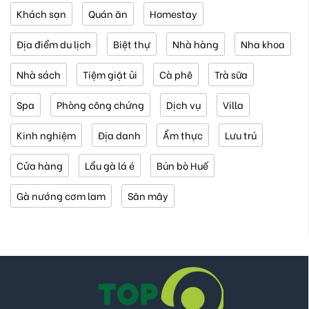
Khách sạn
Quán ăn
Homestay
Địa điểm du lịch
Biệt thự
Nhà hàng
Nha khoa
Nhà sách
Tiệm giặt ủi
Cà phê
Trà sữa
Spa
Phòng công chứng
Dịch vụ
Villa
Kinh nghiệm
Địa danh
Ẩm thực
Lưu trú
Cửa hàng
Lẩu gà lá é
Bún bò Huế
Gà nướng cơm lam
Săn mây