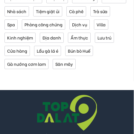
Nhà sách
Tiệm giặt ủi
Cà phê
Trà sữa
Spa
Phòng công chứng
Dịch vụ
Villa
Kinh nghiệm
Địa danh
Ẩm thực
Lưu trú
Cửa hàng
Lẩu gà lá é
Bún bò Huế
Gà nướng cơm lam
Săn mây