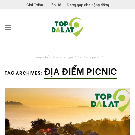
Skip
Giới Thiệu
Liên Hệ
Đóng góp cho cộng đồng
to
content
Trang chủ
Posts tagged "địa điểm picnic"
ĐỊA ĐIỂM PICNIC
TAG ARCHIVES: