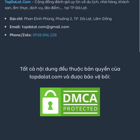
TopDaLat.Com
- Cộng đồng đánh giá uy tín về du lịch, nhà hàng, khách
sạn, ẩm thực, dịch vụ, địa điểm,... tại TP Đà Lạt.
Địa chỉ:
Phan Đình Phùng, Phường 2, TP. Đà Lạt, Lâm Đồng
Email:
topdalat.com@gmail.com
Phone/Zalo:
0938.846.228
Tất cả nội dung đều thuộc bản quyền của
topdalat.com và được bảo vệ bởi: