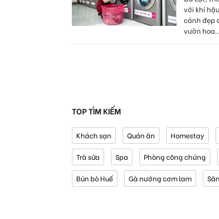
với khí hậ
cảnh đẹp 
vườn hoa..
TOP TÌM KIẾM
Khách sạn
Quán ăn
Homestay
Trà sữa
Spa
Phòng công chứng
Bún bò Huế
Gà nướng cơm lam
Să