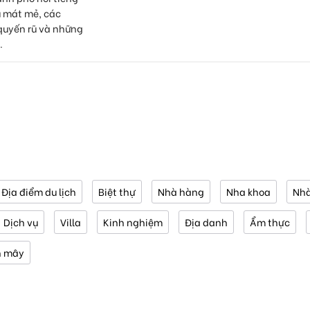
u mát mẻ, các
quyến rũ và những
.
Địa điểm du lịch
Biệt thự
Nhà hàng
Nha khoa
Nhà
Dịch vụ
Villa
Kinh nghiệm
Địa danh
Ẩm thực
n mây