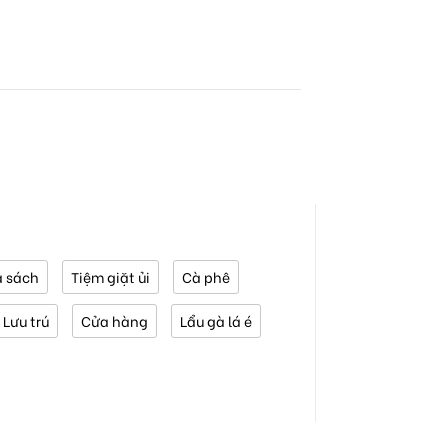
 sách
Tiệm giặt ủi
Cà phê
Lưu trú
Cửa hàng
Lẩu gà lá é