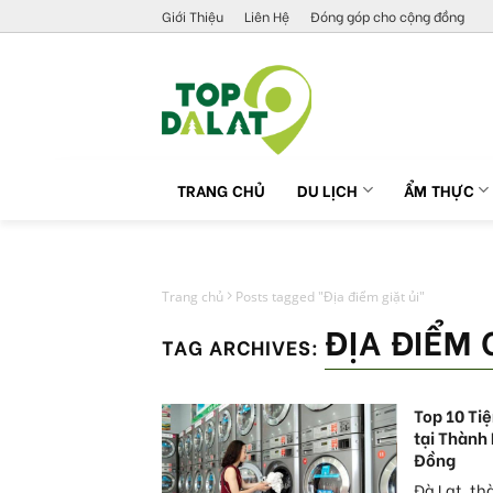
Skip
Giới Thiệu
Liên Hệ
Đóng góp cho cộng đồng
to
content
TRANG CHỦ
DU LỊCH
ẨM THỰC
Trang chủ
Posts tagged "Địa điểm giặt ủi"
ĐỊA ĐIỂM 
TAG ARCHIVES:
Top 10 Tiệ
tại Thành
Đồng
Đà Lạt, th