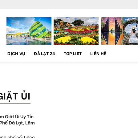
DỊCH VỤ
ĐÀ LẠT 24
TOP LIST
LIÊN HỆ
GIẶT ỦI
m Giặt Ủi Uy Tín
 Phố Đà Lạt, Lâm
ành phố nổi tiếng