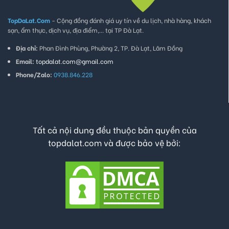
TopDaLat.Com
- Cộng đồng đánh giá uy tín về du lịch, nhà hàng, khách
sạn, ẩm thực, dịch vụ, địa điểm,... tại TP Đà Lạt.
Địa chỉ:
Phan Đình Phùng, Phường 2, TP. Đà Lạt, Lâm Đồng
Email:
topdalat.com@gmail.com
Phone/Zalo:
0938.846.228
Tất cả nội dung đều thuộc bản quyền của
topdalat.com và được bảo vệ bởi: