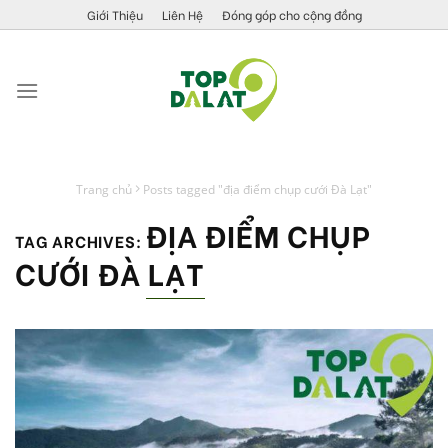
Skip
Giới Thiệu
Liên Hệ
Đóng góp cho cộng đồng
to
content
Trang chủ
Posts tagged "địa điểm chụp cưới Đà Lạt"
ĐỊA ĐIỂM CHỤP
TAG ARCHIVES:
CƯỚI ĐÀ LẠT