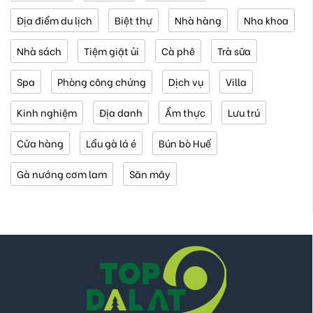
Địa điểm du lịch
Biệt thự
Nhà hàng
Nha khoa
Nhà sách
Tiệm giặt ủi
Cà phê
Trà sữa
Spa
Phòng công chứng
Dịch vụ
Villa
Kinh nghiệm
Địa danh
Ẩm thực
Lưu trú
Cửa hàng
Lẩu gà lá é
Bún bò Huế
Gà nướng cơm lam
Săn mây