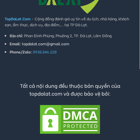
TopDaLat.Com
- Cộng đồng đánh giá uy tín về du lịch, nhà hàng, khách
sạn, ẩm thực, dịch vụ, địa điểm,... tại TP Đà Lạt.
Địa chỉ:
Phan Đình Phùng, Phường 2, TP. Đà Lạt, Lâm Đồng
Email:
topdalat.com@gmail.com
Phone/Zalo:
0938.846.228
Tất cả nội dung đều thuộc bản quyền của
topdalat.com và được bảo vệ bởi: