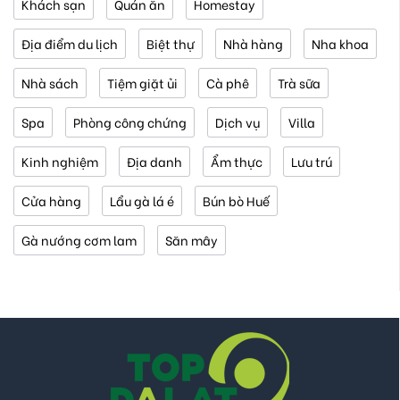
Khách sạn
Quán ăn
Homestay
Địa điểm du lịch
Biệt thự
Nhà hàng
Nha khoa
Nhà sách
Tiệm giặt ủi
Cà phê
Trà sữa
Spa
Phòng công chứng
Dịch vụ
Villa
Kinh nghiệm
Địa danh
Ẩm thực
Lưu trú
Cửa hàng
Lẩu gà lá é
Bún bò Huế
Gà nướng cơm lam
Săn mây