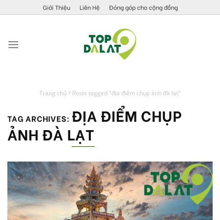
Skip
Giới Thiệu
Liên Hệ
Đóng góp cho cộng đồng
to
content
Trang chủ
Posts tagged "địa điểm chụp ảnh đà lạt"
ĐỊA ĐIỂM CHỤP
TAG ARCHIVES:
ẢNH ĐÀ LẠT