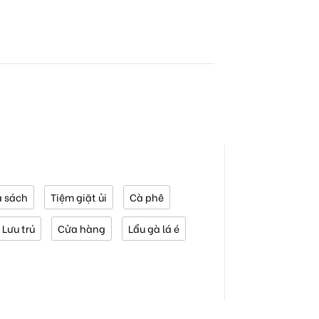
 sách
Tiệm giặt ủi
Cà phê
Lưu trú
Cửa hàng
Lẩu gà lá é