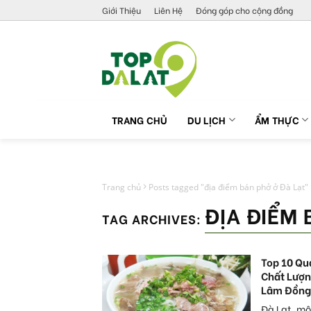
Skip
Giới Thiệu
Liên Hệ
Đóng góp cho cộng đồng
to
content
TRANG CHỦ
DU LỊCH
ẨM THỰC
Trang chủ
Posts tagged "địa điểm bán phở ở Đà Lạt"
ĐỊA ĐIỂM 
TAG ARCHIVES:
Top 10 Qu
Chất Lượn
Lâm Đồng
Đà Lạt, mộ