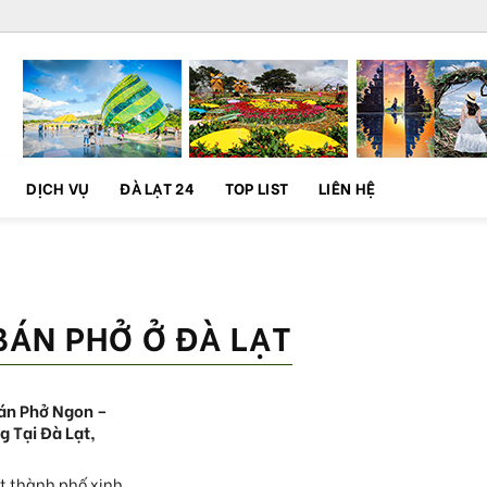
DỊCH VỤ
ĐÀ LẠT 24
TOP LIST
LIÊN HỆ
BÁN PHỞ Ở ĐÀ LẠT
án Phở Ngon –
g Tại Đà Lạt,
t thành phố xinh