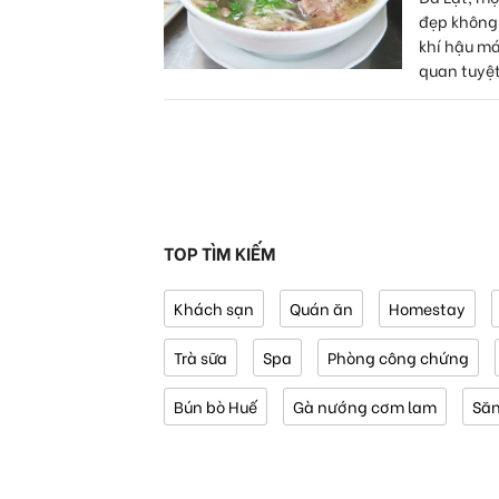
đẹp không 
khí hậu m
quan tuyệt
TOP TÌM KIẾM
Khách sạn
Quán ăn
Homestay
Trà sữa
Spa
Phòng công chứng
Bún bò Huế
Gà nướng cơm lam
Să