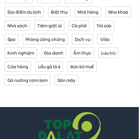
Địa điểm du lịch
Biệt thự
Nhà hàng
Nha khoa
Nhà sách
Tiệm giặt ủi
Cà phê
Trà sữa
Spa
Phòng công chứng
Dịch vụ
Villa
Kinh nghiệm
Địa danh
Ẩm thực
Lưu trú
Cửa hàng
Lẩu gà lá é
Bún bò Huế
Gà nướng cơm lam
Săn mây