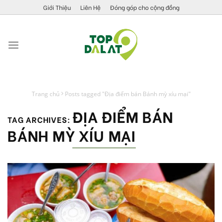
Skip
Giới Thiệu
Liên Hệ
Đóng góp cho cộng đồng
to
content
Trang chủ
Posts tagged "Địa điểm bán Bánh mỳ xíu mại"
ĐỊA ĐIỂM BÁN
TAG ARCHIVES:
BÁNH MỲ XÍU MẠI