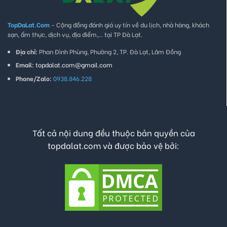
TopDaLat.Com
- Cộng đồng đánh giá uy tín về du lịch, nhà hàng, khách
sạn, ẩm thực, dịch vụ, địa điểm,... tại TP Đà Lạt.
Địa chỉ:
Phan Đình Phùng, Phường 2, TP. Đà Lạt, Lâm Đồng
Email:
topdalat.com@gmail.com
Phone/Zalo:
0938.846.228
Tất cả nội dung đều thuộc bản quyền của
topdalat.com và được bảo vệ bởi: