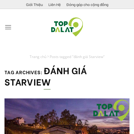
Skip
Giới Thiệu
Liên Hệ
Đóng góp cho cộng đồng
to
content
Trang chủ
Posts tagged "đánh giá Starview"
ĐÁNH GIÁ
TAG ARCHIVES:
STARVIEW