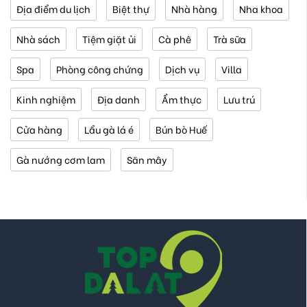
Địa điểm du lịch
Biệt thự
Nhà hàng
Nha khoa
Nhà sách
Tiệm giặt ủi
Cà phê
Trà sữa
Spa
Phòng công chứng
Dịch vụ
Villa
Kinh nghiệm
Địa danh
Ẩm thực
Lưu trú
Cửa hàng
Lẩu gà lá é
Bún bò Huế
Gà nướng cơm lam
Săn mây