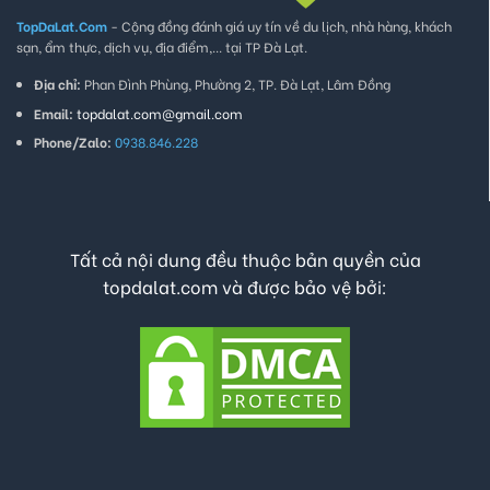
TopDaLat.Com
- Cộng đồng đánh giá uy tín về du lịch, nhà hàng, khách
sạn, ẩm thực, dịch vụ, địa điểm,... tại TP Đà Lạt.
Địa chỉ:
Phan Đình Phùng, Phường 2, TP. Đà Lạt, Lâm Đồng
Email:
topdalat.com@gmail.com
Phone/Zalo:
0938.846.228
Tất cả nội dung đều thuộc bản quyền của
topdalat.com và được bảo vệ bởi: