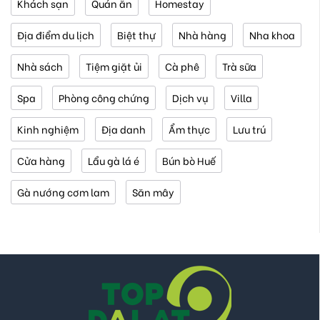
Khách sạn
Quán ăn
Homestay
Địa điểm du lịch
Biệt thự
Nhà hàng
Nha khoa
Nhà sách
Tiệm giặt ủi
Cà phê
Trà sữa
Spa
Phòng công chứng
Dịch vụ
Villa
Kinh nghiệm
Địa danh
Ẩm thực
Lưu trú
Cửa hàng
Lẩu gà lá é
Bún bò Huế
Gà nướng cơm lam
Săn mây