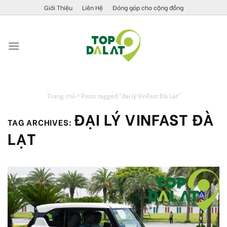
Skip
Giới Thiệu
Liên Hệ
Đóng góp cho cộng đồng
to
content
Trang chủ
Posts tagged "đại lý VinFast Đà Lạt"
ĐẠI LÝ VINFAST ĐÀ
TAG ARCHIVES:
LẠT