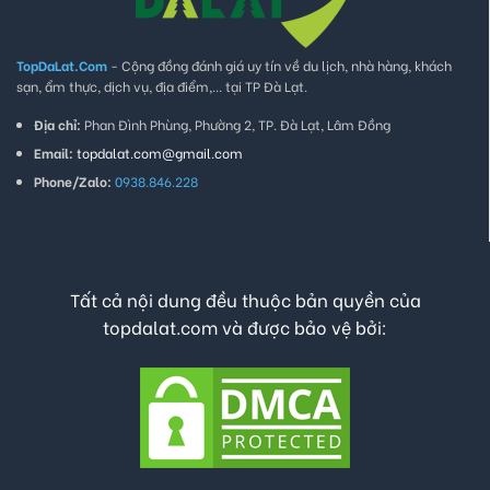
TopDaLat.Com
- Cộng đồng đánh giá uy tín về du lịch, nhà hàng, khách
sạn, ẩm thực, dịch vụ, địa điểm,... tại TP Đà Lạt.
Địa chỉ:
Phan Đình Phùng, Phường 2, TP. Đà Lạt, Lâm Đồng
Email:
topdalat.com@gmail.com
Phone/Zalo:
0938.846.228
Tất cả nội dung đều thuộc bản quyền của
topdalat.com và được bảo vệ bởi: