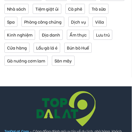
Nhà sách
Tiệm giặt ủi
Cà phê
Trà sữa
Spa
Phòng công chứng
Dịch vụ
Villa
Kinh nghiệm
Địa danh
Ẩm thực
Lưu trú
Cửa hàng
Lẩu gà lá é
Bún bò Huế
Gà nướng cơm lam
Săn mây
TopDaLat.Com
- Cộng đồng đánh giá uy tín về du lịch, nhà hàng, khách