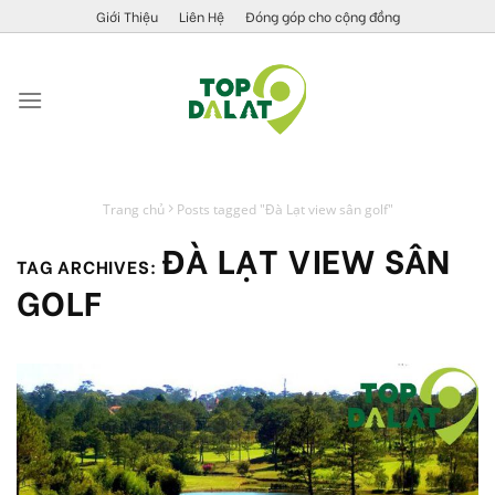
Skip
Giới Thiệu
Liên Hệ
Đóng góp cho cộng đồng
to
content
Trang chủ
Posts tagged "Đà Lạt view sân golf"
ĐÀ LẠT VIEW SÂN
TAG ARCHIVES:
GOLF