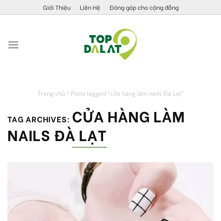
Skip
Giới Thiệu
Liên Hệ
Đóng góp cho cộng đồng
to
content
Trang chủ
Posts tagged "cửa hàng làm nails Đà Lạt"
CỬA HÀNG LÀM
TAG ARCHIVES:
NAILS ĐÀ LẠT