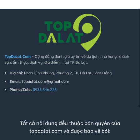
TopDaLat.Com
- Cộng đồng đánh giá uy tín về du lịch, nhà hàng, khách
sạn, ẩm thực, dịch vụ, địa điểm,... tại TP Đà Lạt.
Địa chỉ:
Phan Đình Phùng, Phường 2, TP. Đà Lạt, Lâm Đồng
Email:
topdalat.com@gmail.com
Phone/Zalo:
0938.846.228
Tất cả nội dung đều thuộc bản quyền của
topdalat.com và được bảo vệ bởi: