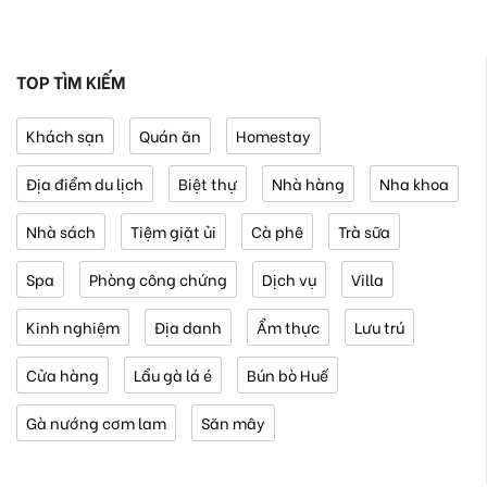
TOP TÌM KIẾM
Khách sạn
Quán ăn
Homestay
Địa điểm du lịch
Biệt thự
Nhà hàng
Nha khoa
Nhà sách
Tiệm giặt ủi
Cà phê
Trà sữa
Spa
Phòng công chứng
Dịch vụ
Villa
Kinh nghiệm
Địa danh
Ẩm thực
Lưu trú
Cửa hàng
Lẩu gà lá é
Bún bò Huế
Gà nướng cơm lam
Săn mây