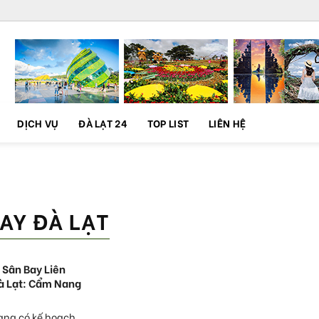
DỊCH VỤ
ĐÀ LẠT 24
TOP LIST
LIÊN HỆ
AY ĐÀ LẠT
Sân Bay Liên
à Lạt: Cẩm Nang
ang có kế hoạch