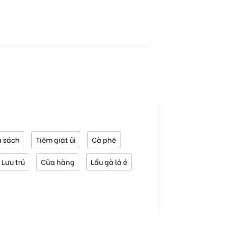
 sách
Tiệm giặt ủi
Cà phê
Lưu trú
Cửa hàng
Lẩu gà lá é