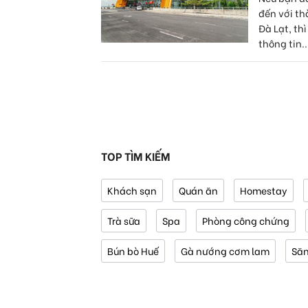
đến với t
Đà Lạt, th
thông tin..
TOP TÌM KIẾM
Khách sạn
Quán ăn
Homestay
Trà sữa
Spa
Phòng công chứng
Bún bò Huế
Gà nướng cơm lam
Să