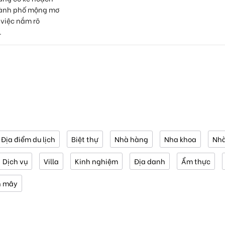
hành phố mộng mơ
ì việc nắm rõ
.
Địa điểm du lịch
Biệt thự
Nhà hàng
Nha khoa
Nhà
Dịch vụ
Villa
Kinh nghiệm
Địa danh
Ẩm thực
n mây