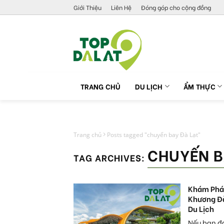
Skip
Giới Thiệu
Liên Hệ
Đóng góp cho cộng đồng
to
content
TRANG CHỦ
DU LỊCH
ẨM THỰC
Trang chủ
Posts tagged "chuyến bay Đà Lạt"
CHUYẾN B
TAG ARCHIVES:
Khám Phá 
Khương Đ
Du Lịch
Nếu bạn đ