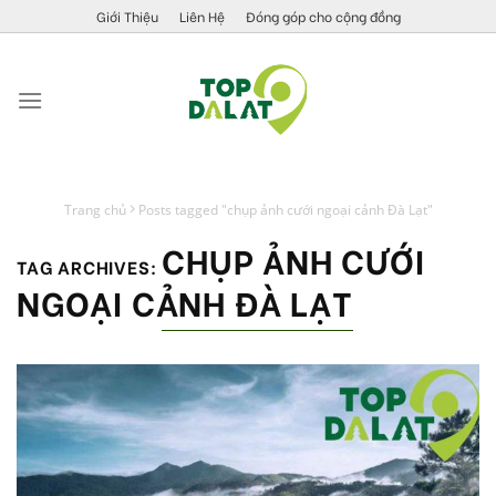
Skip
Giới Thiệu
Liên Hệ
Đóng góp cho cộng đồng
to
content
Trang chủ
Posts tagged "chụp ảnh cưới ngoại cảnh Đà Lạt"
CHỤP ẢNH CƯỚI
TAG ARCHIVES:
NGOẠI CẢNH ĐÀ LẠT