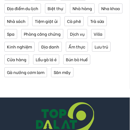
Địa điểm du lịch
Biệt thự
Nhà hàng
Nha khoa
Nhà sách
Tiệm giặt ủi
Cà phê
Trà sữa
Spa
Phòng công chứng
Dịch vụ
Villa
Kinh nghiệm
Địa danh
Ẩm thực
Lưu trú
Cửa hàng
Lẩu gà lá é
Bún bò Huế
Gà nướng cơm lam
Săn mây