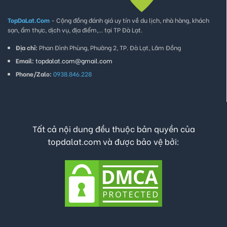
TopDaLat.Com
- Cộng đồng đánh giá uy tín về du lịch, nhà hàng, khách
sạn, ẩm thực, dịch vụ, địa điểm,... tại TP Đà Lạt.
Địa chỉ:
Phan Đình Phùng, Phường 2, TP. Đà Lạt, Lâm Đồng
Email:
topdalat.com@gmail.com
Phone/Zalo:
0938.846.228
Tất cả nội dung đều thuộc bản quyền của
topdalat.com và được bảo vệ bởi: