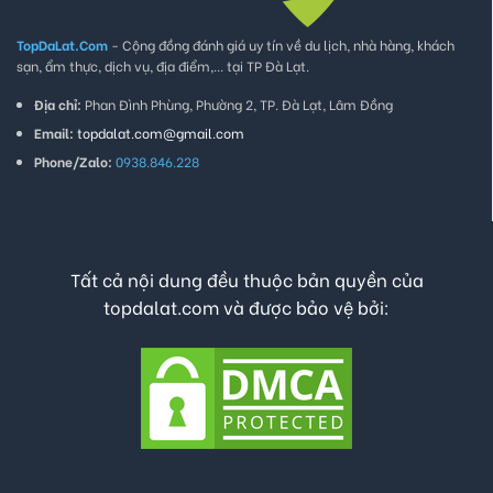
TopDaLat.Com
- Cộng đồng đánh giá uy tín về du lịch, nhà hàng, khách
sạn, ẩm thực, dịch vụ, địa điểm,... tại TP Đà Lạt.
Địa chỉ:
Phan Đình Phùng, Phường 2, TP. Đà Lạt, Lâm Đồng
Email:
topdalat.com@gmail.com
Phone/Zalo:
0938.846.228
Tất cả nội dung đều thuộc bản quyền của
topdalat.com và được bảo vệ bởi: