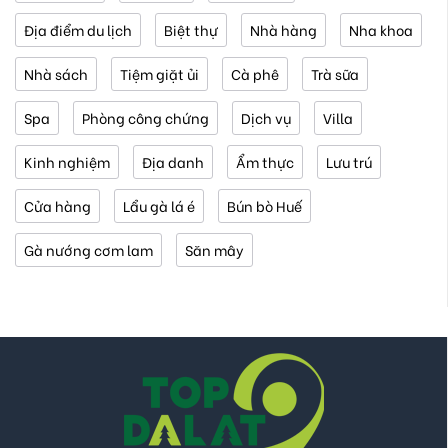
Địa điểm du lịch
Biệt thự
Nhà hàng
Nha khoa
Nhà sách
Tiệm giặt ủi
Cà phê
Trà sữa
Spa
Phòng công chứng
Dịch vụ
Villa
Kinh nghiệm
Địa danh
Ẩm thực
Lưu trú
Cửa hàng
Lẩu gà lá é
Bún bò Huế
Gà nướng cơm lam
Săn mây