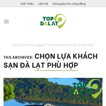
Skip
Giới Thiệu
Liên Hệ
Đóng góp cho cộng đồng
to
content
Trang chủ
Posts tagged "Chọn lựa khách sạn Đà Lạt phù hợp"
CHỌN LỰA KHÁCH
TAG ARCHIVES:
SẠN ĐÀ LẠT PHÙ HỢP