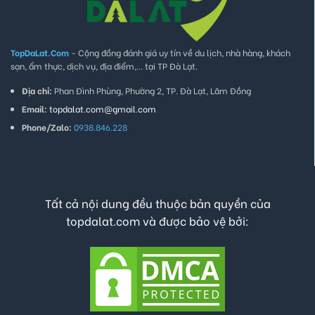
TopDaLat.Com
- Cộng đồng đánh giá uy tín về du lịch, nhà hàng, khách
sạn, ẩm thực, dịch vụ, địa điểm,... tại TP Đà Lạt.
Địa chỉ:
Phan Đình Phùng, Phường 2, TP. Đà Lạt, Lâm Đồng
Email:
topdalat.com@gmail.com
Phone/Zalo:
0938.846.228
Tất cả nội dung đều thuộc bản quyền của
topdalat.com và được bảo vệ bởi: