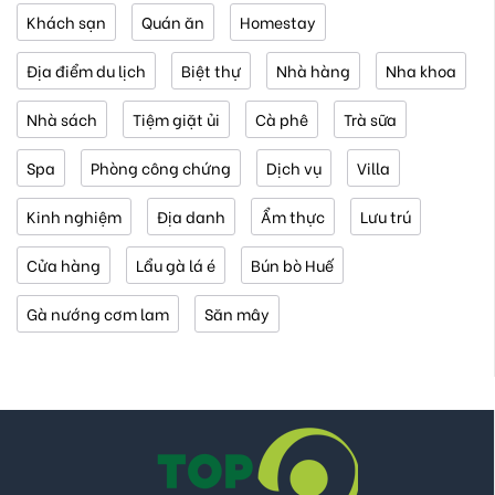
Khách sạn
Quán ăn
Homestay
Địa điểm du lịch
Biệt thự
Nhà hàng
Nha khoa
Nhà sách
Tiệm giặt ủi
Cà phê
Trà sữa
Spa
Phòng công chứng
Dịch vụ
Villa
Kinh nghiệm
Địa danh
Ẩm thực
Lưu trú
Cửa hàng
Lẩu gà lá é
Bún bò Huế
Gà nướng cơm lam
Săn mây