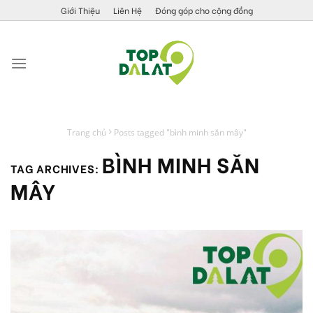
Skip
Giới Thiệu
Liên Hệ
Đóng góp cho cộng đồng
to
content
Trang chủ
Posts tagged "bình minh săn mây"
BÌNH MINH SĂN
TAG ARCHIVES:
MÂY