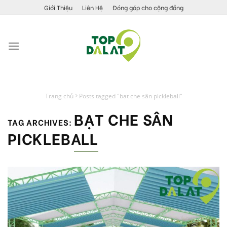
Skip
Giới Thiệu
Liên Hệ
Đóng góp cho cộng đồng
to
content
Trang chủ
Posts tagged "bạt che sân pickleball"
BẠT CHE SÂN
TAG ARCHIVES:
PICKLEBALL