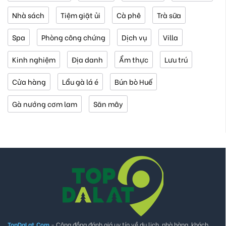
Nhà sách
Tiệm giặt ủi
Cà phê
Trà sữa
Spa
Phòng công chứng
Dịch vụ
Villa
Kinh nghiệm
Địa danh
Ẩm thực
Lưu trú
Cửa hàng
Lẩu gà lá é
Bún bò Huế
Gà nướng cơm lam
Săn mây
TopDaLat.Com
- Cộng đồng đánh giá uy tín về du lịch, nhà hàng, khách