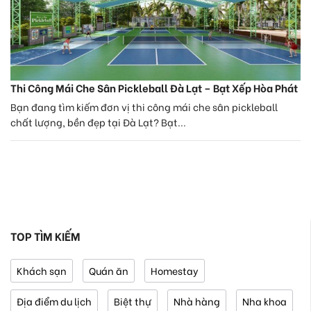
Thi Công Mái Che Sân Pickleball Đà Lạt – Bạt Xếp Hòa Phát
Bạn đang tìm kiếm đơn vị thi công mái che sân pickleball
chất lượng, bền đẹp tại Đà Lạt? Bạt...
TOP TÌM KIẾM
Khách sạn
Quán ăn
Homestay
Địa điểm du lịch
Biệt thự
Nhà hàng
Nha khoa