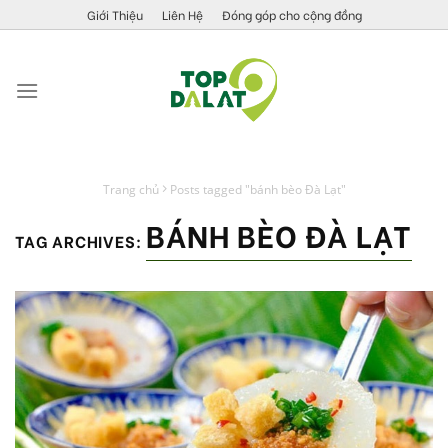
Skip
Giới Thiệu
Liên Hệ
Đóng góp cho cộng đồng
to
content
Trang chủ
Posts tagged "bánh bèo Đà Lạt"
BÁNH BÈO ĐÀ LẠT
TAG ARCHIVES: