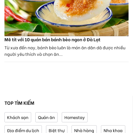
Mê tít với 10 quán bán bánh bèo ngon ở Đà Lạt
Từ xưa đến nay, bánh bèo luôn là món ăn dân dã được nhiều
người yêu thích và chọn ăn...
TOP TÌM KIẾM
Khách sạn
Quán ăn
Homestay
Địa điểm du lịch
Biệt thự
Nhà hàng
Nha khoa