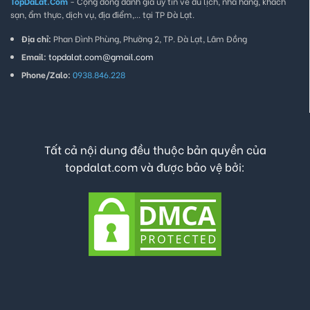
TopDaLat.Com
- Cộng đồng đánh giá uy tín về du lịch, nhà hàng, khách
sạn, ẩm thực, dịch vụ, địa điểm,... tại TP Đà Lạt.
Địa chỉ:
Phan Đình Phùng, Phường 2, TP. Đà Lạt, Lâm Đồng
Email:
topdalat.com@gmail.com
Phone/Zalo:
0938.846.228
Tất cả nội dung đều thuộc bản quyền của
topdalat.com và được bảo vệ bởi: