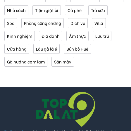
Nhà sách
Tiệm giặt ủi
Cà phê
Trà sữa
Spa
Phòng công chứng
Dịch vụ
Villa
Kinh nghiệm
Địa danh
Ẩm thực
Lưu trú
Cửa hàng
Lẩu gà lá é
Bún bò Huế
Gà nướng cơm lam
Săn mây