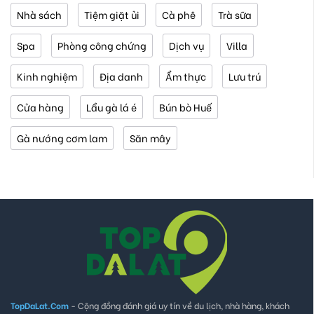
Nhà sách
Tiệm giặt ủi
Cà phê
Trà sữa
Spa
Phòng công chứng
Dịch vụ
Villa
Kinh nghiệm
Địa danh
Ẩm thực
Lưu trú
Cửa hàng
Lẩu gà lá é
Bún bò Huế
Gà nướng cơm lam
Săn mây
TopDaLat.Com
- Cộng đồng đánh giá uy tín về du lịch, nhà hàng, khách