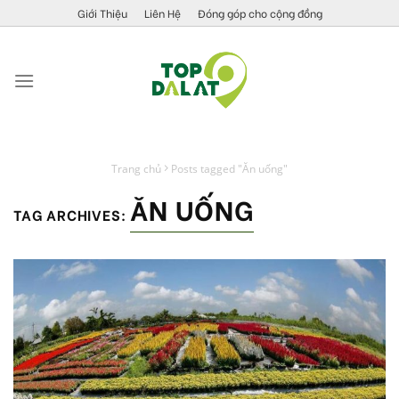
Skip
Giới Thiệu
Liên Hệ
Đóng góp cho cộng đồng
to
content
Trang chủ
Posts tagged "Ăn uống"
ĂN UỐNG
TAG ARCHIVES: